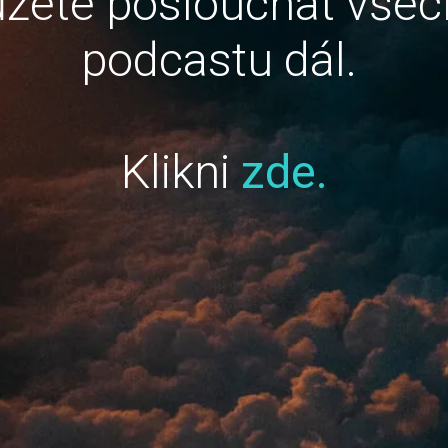
žete poslouchat všec
podcastu dál.
Klikni
zde.