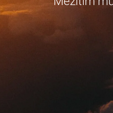
Mezitím mů