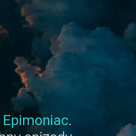
u
Epimoniac
.