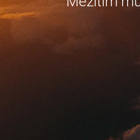
Mezitím mů