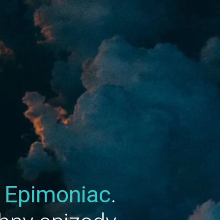
u
Epimoniac
.