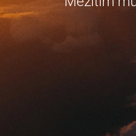
Mezitím mů