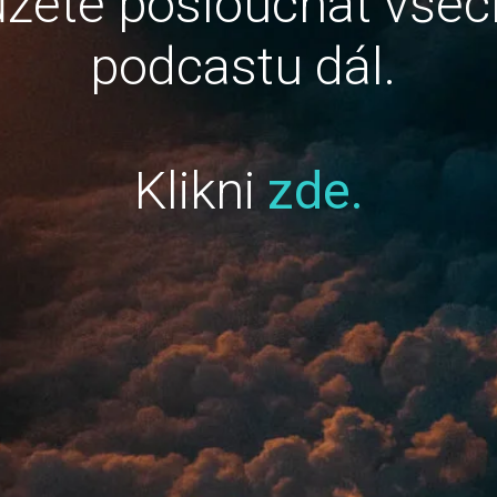
žete poslouchat všec
podcastu dál.
Klikni
zde.