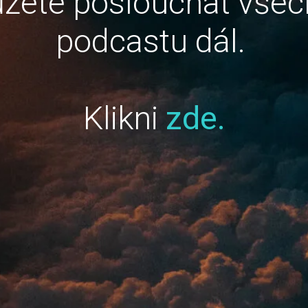
žete poslouchat všec
podcastu dál.
Klikni
zde.