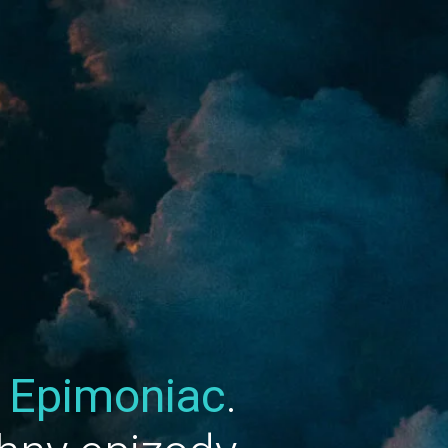
u
Epimoniac
.