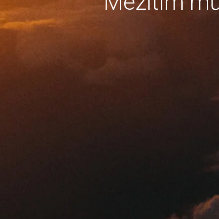
Mezitím mů