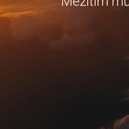
Mezitím mů