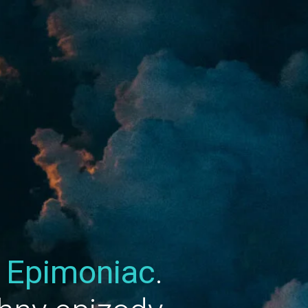
u
Epimoniac
.