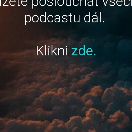
žete poslouchat všec
podcastu dál.
Klikni
zde.