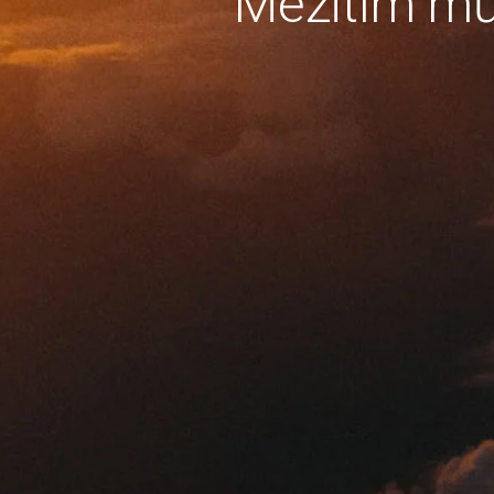
Mezitím mů