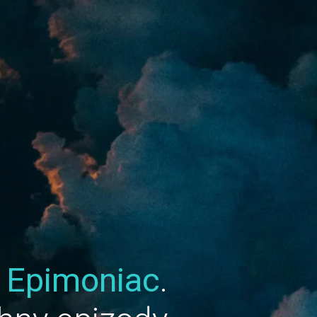
u
Epimoniac
.