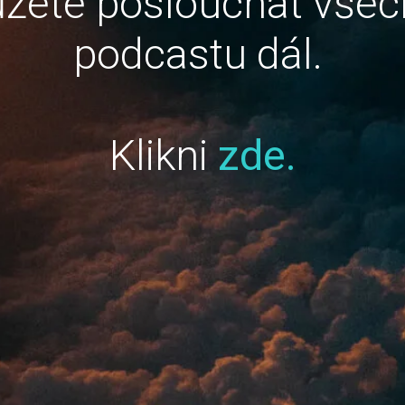
žete poslouchat všec
podcastu dál.
Klikni
zde.