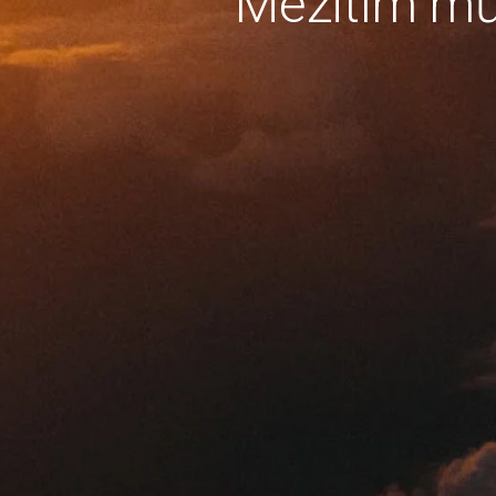
Mezitím mů