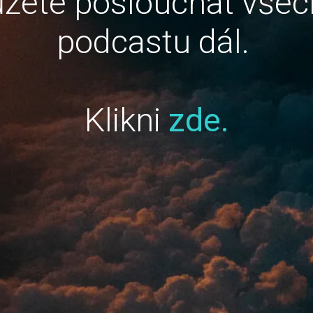
žete poslouchat všec
podcastu dál.
Klikni
zde.