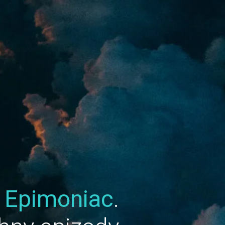
u
Epimoniac
.