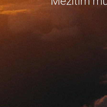
Mezitím mů