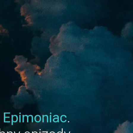
u
Epimoniac
.