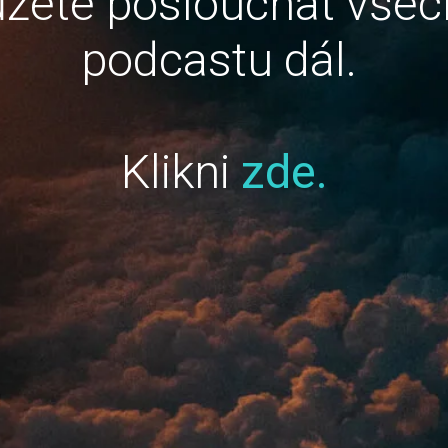
žete poslouchat všec
podcastu dál.
Klikni
zde.