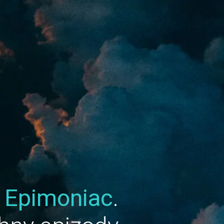
u
Epimoniac
.