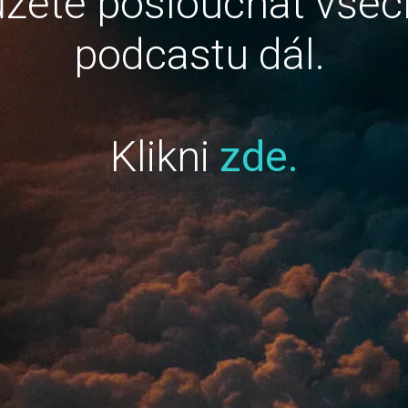
žete poslouchat všec
podcastu dál.
Klikni
zde.