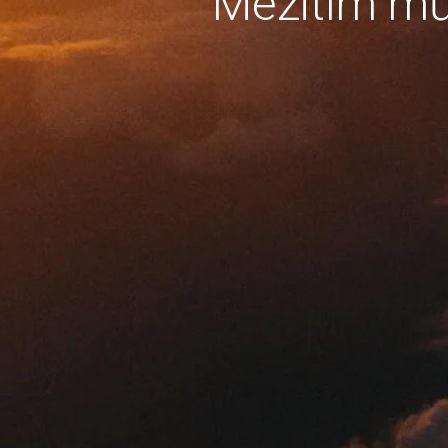
Mezitím mů