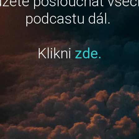
žete poslouchat všec
podcastu dál.
Klikni
zde.