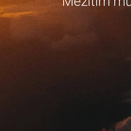
Mezitím mů