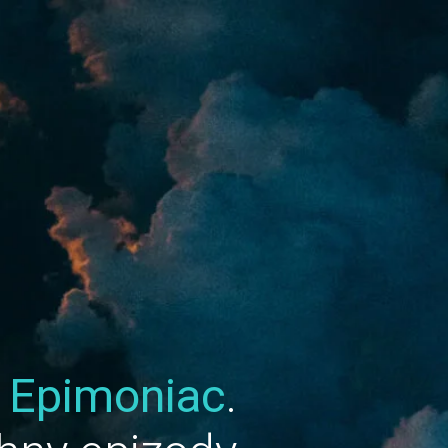
u
Epimoniac
.